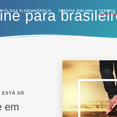
ine para brasileir
ICÓLOGA FLORIANÓPOLIS
TERAPIA ONLINE
TERAPIA
 ESTÁ SÓ
ne em