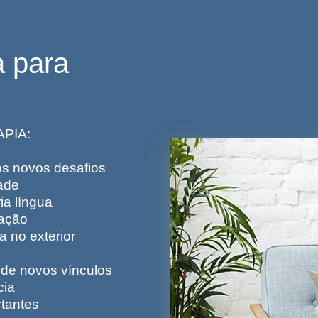
a para
PIA:
os novos desafios
ade
a língua
tação
 no exterior
 de novos vínculos
cia
tantes