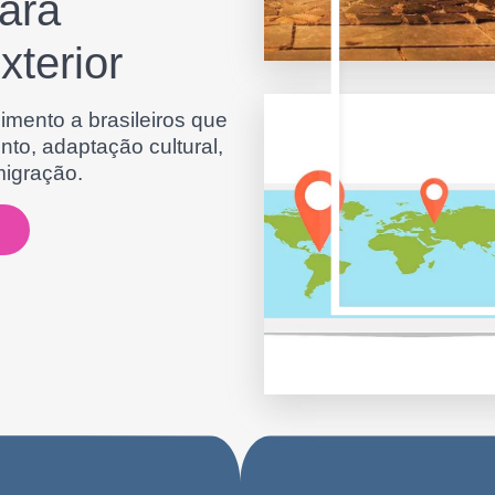
ara
xterior
imento a brasileiros que
to, adaptação cultural,
migração.
A