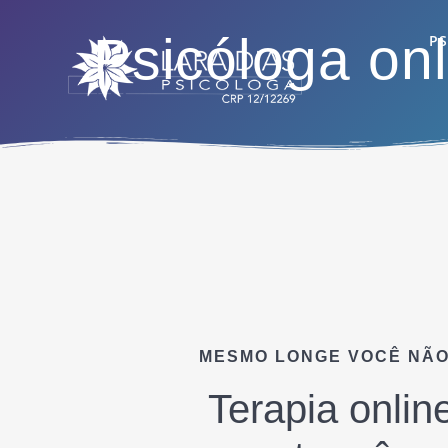
Skip
to
Psicóloga onl
PS
content
MESMO LONGE VOCÊ NÃO
Terapia onli