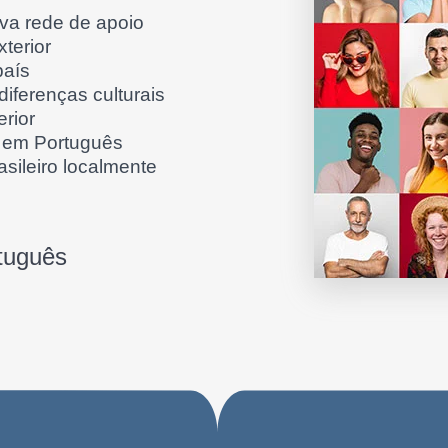
a rede de apoio
terior
país
iferenças culturais
rior
o em Português
asileiro localmente
tuguês