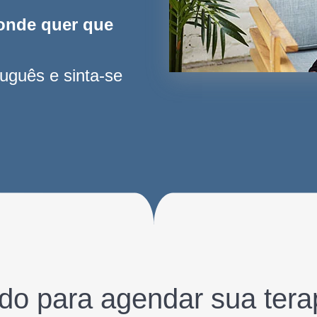
onde quer que
uguês e sinta-se
do para agendar sua tera