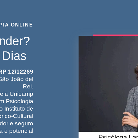
PIA ONLINE
ender?
 Dias
RP 12/12269
São João del
Rei.
ela Unicamp
m Psicologia
 Instituto de
órico-Cultural
dor e seguro
a e potencial