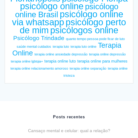
psicólogo online
psicólogo
psicólogo online
online Brasil
via whatsapp
psicólogo perto
de mim
psicólogos online
Psicólogo Trindade
quanto tempo pessoa pode ficar de luto
Terapia
saúde mental cuidados
terapia luto
terapia luto online
Online
terapia online ansiedade depressão
terapia online depressão
terapia online luto
terapia online para mulheres
terapia online lgbtqia+
terapia online relacionamento amoroso
terapia online separação
terapia online
tristeza
Posts recentes
Cansaço mental e celular: qual a relação?