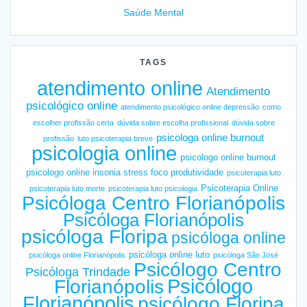
Saúde Mental
TAGS
atendimento online
Atendimento
psicológico online
atendimento psicológico online depressão
como
escolher profissão certa
dúvida sobre escolha profissional
dúvida sobre
psicologa online burnout
profissão
luto psicoterapia breve
psicologia online
psicologo online burnout
psicologo online insonia stress foco produtividade
psicoterapia luto
Psicoterapia Online
psicoterapia luto morte
psicoterapia luto psicologia
Psicóloga Centro Florianópolis
Psicóloga Florianópolis
psicóloga Floripa
psicóloga online
psicóloga online luto
psicóloga online Florianópolis
psicóloga São José
Psicólogo Centro
Psicóloga Trindade
Psicólogo
Florianópolis
Florianópolis
psicólogo Floripa