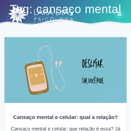
Skip
Tag:
cansaço mental
to
content
Cansaço mental e celular: qual a relação?
Cansaço mental e celular: que relação é essa? Já