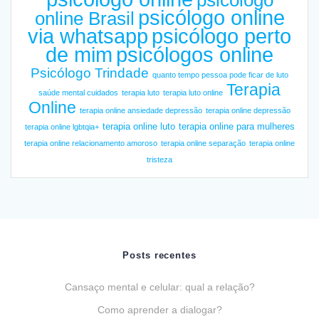
psicólogo
psicólogo online
online Brasil
via whatsapp
psicólogo perto
de mim
psicólogos online
Psicólogo Trindade
quanto tempo pessoa pode ficar de luto
Terapia
saúde mental cuidados
terapia luto
terapia luto online
Online
terapia online ansiedade depressão
terapia online depressão
terapia online luto
terapia online para mulheres
terapia online lgbtqia+
terapia online relacionamento amoroso
terapia online separação
terapia online
tristeza
Posts recentes
Cansaço mental e celular: qual a relação?
Como aprender a dialogar?