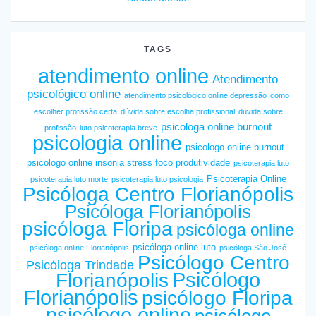
TAGS
atendimento online
Atendimento
psicológico online
atendimento psicológico online depressão
como
escolher profissão certa
dúvida sobre escolha profissional
dúvida sobre
psicologa online burnout
profissão
luto psicoterapia breve
psicologia online
psicologo online burnout
psicologo online insonia stress foco produtividade
psicoterapia luto
Psicoterapia Online
psicoterapia luto morte
psicoterapia luto psicologia
Psicóloga Centro Florianópolis
Psicóloga Florianópolis
psicóloga Floripa
psicóloga online
psicóloga online luto
psicóloga online Florianópolis
psicóloga São José
Psicólogo Centro
Psicóloga Trindade
Psicólogo
Florianópolis
Florianópolis
psicólogo Floripa
psicólogo online