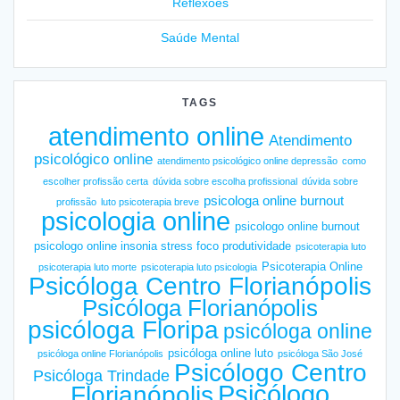
Reflexões
Saúde Mental
TAGS
atendimento online
Atendimento
psicológico online
atendimento psicológico online depressão
como
escolher profissão certa
dúvida sobre escolha profissional
dúvida sobre
psicologa online burnout
profissão
luto psicoterapia breve
psicologia online
psicologo online burnout
psicologo online insonia stress foco produtividade
psicoterapia luto
Psicoterapia Online
psicoterapia luto morte
psicoterapia luto psicologia
Psicóloga Centro Florianópolis
Psicóloga Florianópolis
psicóloga Floripa
psicóloga online
psicóloga online luto
psicóloga online Florianópolis
psicóloga São José
Psicólogo Centro
Psicóloga Trindade
Psicólogo
Florianópolis