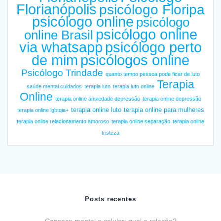
Florianópolis
psicólogo Floripa
psicólogo online
psicólogo
psicólogo online
online Brasil
via whatsapp
psicólogo perto
de mim
psicólogos online
Psicólogo Trindade
quanto tempo pessoa pode ficar de luto
Terapia
saúde mental cuidados
terapia luto
terapia luto online
Online
terapia online ansiedade depressão
terapia online depressão
terapia online luto
terapia online para mulheres
terapia online lgbtqia+
terapia online relacionamento amoroso
terapia online separação
terapia online
tristeza
Posts recentes