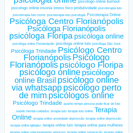
psicologo online burnout
psicologo online insonia stress foco produtividade
psicoterapia luto
Psicoterapia Online
psicoterapia luto morte
psicoterapia luto psicologia
Psicóloga Centro Florianópolis
Psicóloga Florianópolis
psicóloga Floripa
psicóloga online
psicóloga online luto
psicóloga online Florianópolis
psicóloga São José
Psicólogo Centro
Psicóloga Trindade
Psicólogo
Florianópolis
Florianópolis
psicólogo Floripa
psicólogo online
psicólogo
psicólogo online
online Brasil
via whatsapp
psicólogo perto
de mim
psicólogos online
Psicólogo Trindade
quanto tempo pessoa pode ficar de luto
Terapia
saúde mental cuidados
terapia luto
terapia luto online
Online
terapia online ansiedade depressão
terapia online depressão
terapia online luto
terapia online para mulheres
terapia online lgbtqia+
terapia online relacionamento amoroso
terapia online separação
terapia online